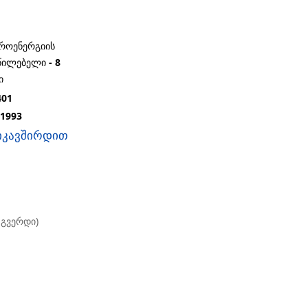
ᲠᲝᲔᲜᲔᲠᲒᲘᲘᲡ
ᲬᲘᲚᲔᲑᲔᲚᲘ - 8
Ი
401
1993
იკავშირდით
1 გვერდი)