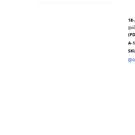
18
ᲓᲐ
(P
A-1
SK
და