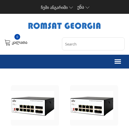
ენა
ჩემი ანგარიში
0
კალათა