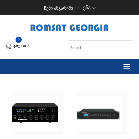
ენა
ჩემი ანგარიში
0
კალათა