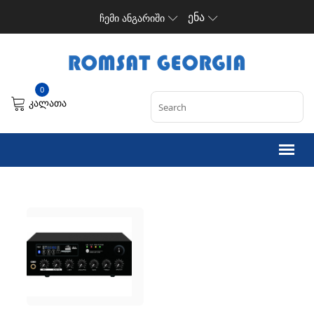
ენა
ჩემი ანგარიში
0
კალათა