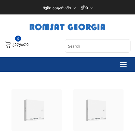
ენა
ჩემი ანგარიში
0
კალათა