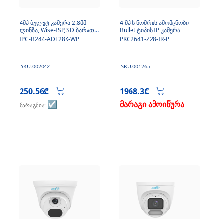
4მპ ბულეტ კამერა 2.8მმ
4 მპ ს ნომრის ამომცნობი
ლინზა, Wise-ISP, SD ბარათი,
Bullet ტიპის IP კამერა
მიკროფონი
IPC-B244-ADF28K-WP
PKC2641-Z28-IR-P
SKU:002042
SKU:001265
250.56₾
1968.3₾
☑️
მარაგი ამოიწურა
მარაგშია: