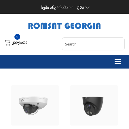
ენა
ჩემი ანგარიში
0
კალათა