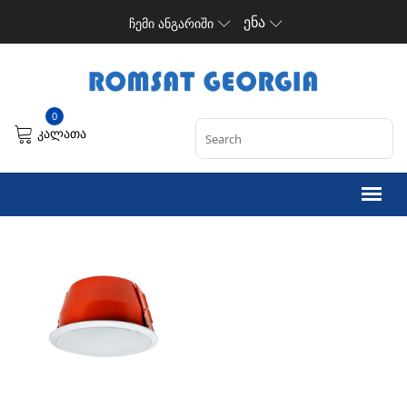
ენა
ჩემი ანგარიში
0
კალათა