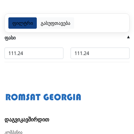
ფილტრი
გასუფთავება
ფასი
Დაგვიკავშირდით
Კომპანია