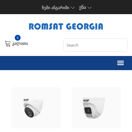
ენა
ჩემი ანგარიში
0
კალათა