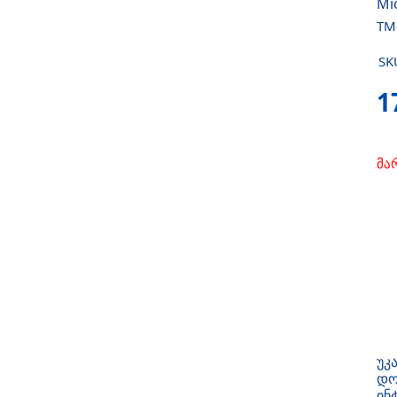
Mi
TM
SK
1
მა
უკ
დო
ინ