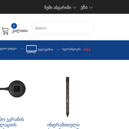
ენა
ჩემი ანგარიში
0
კალათა
უდიო-Ვიდეო
Ხელსაწყოები
Ტელევიზია
SALE
ნო ეკრანის
ლაციის
ინფრაწითელი