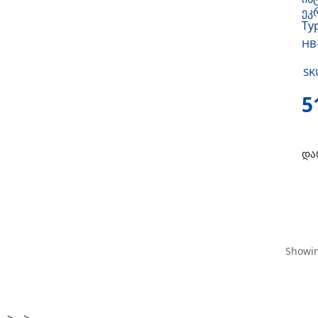
ეკ
Ty
HB
SK
5
და
Showin