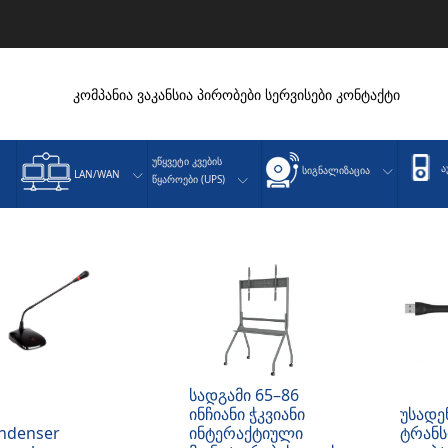
კომპანია
ვაკანსია
პირობები
სერვისები
კონტაქტი
Უწყვეტი Კვების
Ა
Სიგნალიზაცია
LAN/WAN
Წყაროები (UPS)
სადგამი 65–86
ინჩიანი ჭკვიანი
უსადე
ndenser
ინტერაქტიული
ტრანს