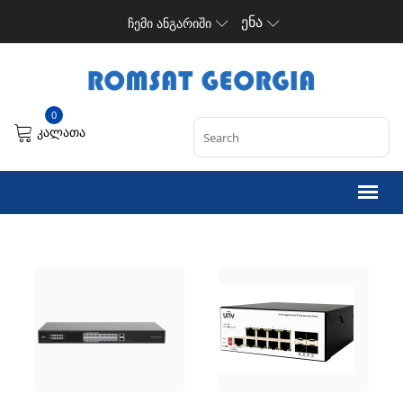
ენა
ჩემი ანგარიში
0
კალათა