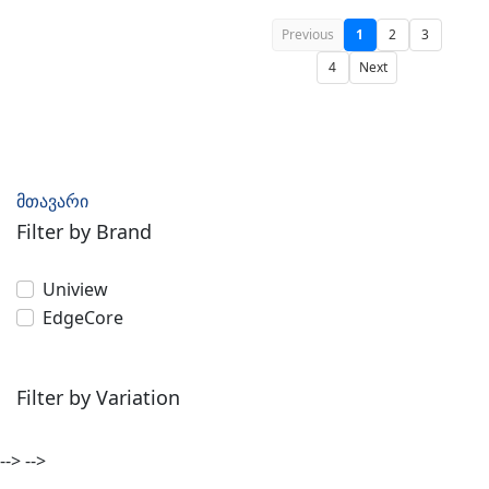
Previous
1
2
3
4
Next
მთავარი
Filter by Brand
Uniview
EdgeCore
Filter by Variation
-->
-->