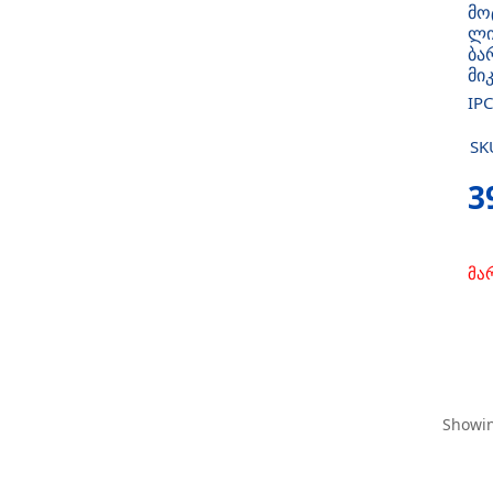
მო
ლი
ბა
მი
IP
SK
3
მა
Showin