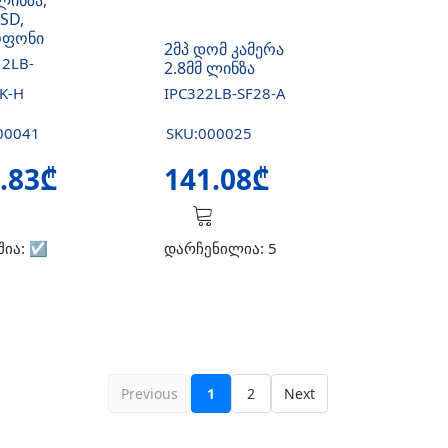
ლინზა,
SD,
ოფონი
2მპ დომ კამერა
12LB-
2.8მმ ლინზა
K-H
IPC322LB-SF28-A
00041
SKU:000025
.83₾
141.08₾
შია:
☑️
დარჩენილია: 5
Previous
1
2
Next