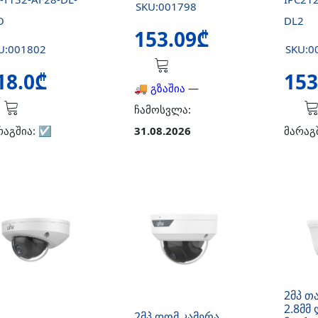
SKU:001798
O
DL2
153.09₾
U:001802
SKU:0
18.0₾
153
🚚 გზაშია
—
ჩამოსვლა:
რაგშია:
☑️
31.08.2026
მარაგ
2მპ თ
2.8მმ
2მპ დომ კამერა