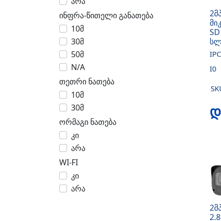
არა
2მ
ინფრა-წითელი განათება
მი
10მ
SD
30მ
სლ
50მ
IP
N/A
I0
თეთრი ნათება
SK
10მ
დ
30მ
ორმაგი ნათება
კი
არა
WI-FI
კი
არა
2მ
2.8