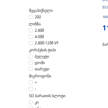
EC
მეგაპიქსელი
2მპ
SK
ლინზა
1
2.8მმ
4.0მმ
2.8მმ-12მმ VF
მა
კორპუსის ტიპი
ბულეტი
დომი
თარეტი
მიკროფონი
+
-
SD ბარათის სლოტი
კი