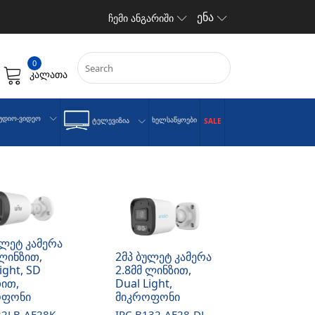
ენა
ჩემი ანგარიში
0
კალათა
უდიო-Ვიდეო
Ხელსაწყოები
Ტელევიზია
SALE
ულეტ კამერა
 ლინზით,
2მპ ბულეტ კამერა
ight, SD
2.8მმ ლინზით,
ით,
Dual Light,
ოფონი
მიკროფონი
22LB-AF28K-
IPC-B132-AF28-DL-