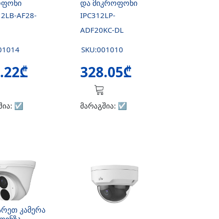
ოფონი
და მიკროფონი
12LB-AF28-
IPC312LP-
ADF20KC-DL
01014
SKU:001010
.22₾
328.05₾
შია:
☑️
მარაგშია:
☑️
არეთ კამერა