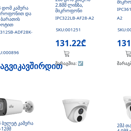
მიკრ
2.8მმ ლინზა,
პ დომ კამერა
IPC36
მიკროფონი
კროფონით და
IPC322LB-AF28-A2
A2
 ბარათის
ოტით
SKU:001251
SKU:0
C312SB-ADF28K-
131.22₾
131
U:000896
აგვიკავშირდით
მარაგშია:
☑️
მარაგ
პ ბულეტ კამერა
2მპ თ
-12მმ