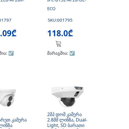
ECO
01797
SKU:001795
.09₾
118.0₾
შია:
☑️
მარაგშია:
☑️
2მპ დომ კამერა
არეთ კამერა
2.8მმ ლინზა, Dual-
 ლინზა
Light, SD ბარათი