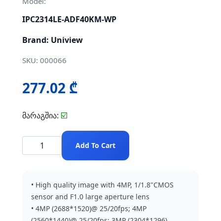
Model:
IPC2314LE-ADF40KM-WP
Brand: Uniview
SKU: 000066
277.02 ₾
მარაგშია:
☑️
Add To Cart
• High quality image with 4MP, 1/1.8"CMOS
sensor and F1.0 large aperture lens
• 4MP (2688*1520)@ 25/20fps; 4MP
(2560*1440)@ 25/20fps; 3MP (2304*1296)