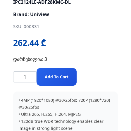
IPC2124LE-ADF28KMC-DL
Brand: Uniview
SKU: 000331
262.44 ₾
დარჩენილია: 3
Add To Cart
• 4MP (1920*1080) @30/25fps; 720P (1280*720)
@30/25fps
• Ultra 265, H.265, H.264, MJPEG
• 120dB true WDR technology enables clear
image in strong light scene